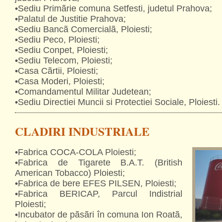
•Sediu Primãrie comuna Setfesti, judetul Prahova;
•Palatul de Justitie Prahova;
•Sediu Bancã Comercialã, Ploiesti;
•Sediu Peco, Ploiesti;
•Sediu Conpet, Ploiesti;
•Sediu Telecom, Ploiesti;
•Casa Cãrtii, Ploiesti;
•Casa Moderi, Ploiesti;
•Comandamentul Militar Judetean;
•Sediu Directiei Muncii si Protectiei Sociale, Ploiesti.
CLADIRI INDUSTRIALE
•Fabrica COCA-COLA Ploiesti;
•Fabrica de Tigarete B.A.T. (British
American Tobacco) Ploiesti;
•Fabrica de bere EFES PILSEN, Ploiesti;
•Fabrica BERICAP, Parcul Indistrial
Ploiesti;
•Incubator de pãsãri în comuna Ion Roatã,