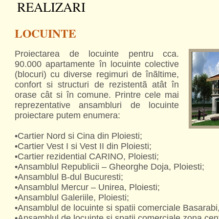
REALIZARI
LOCUINTE
Proiectarea de locuinte pentru cca.
90.000 apartamente în locuinte colective
(blocuri) cu diverse regimuri de înãltime,
confort si structuri de rezistentã atât în
orase cât si în comune. Printre cele mai
reprezentative ansambluri de locuinte
proiectare putem enumera:
•Cartier Nord si Cina din Ploiesti;
•Cartier Vest I si Vest II din Ploiesti;
•Cartier rezidential CARINO, Ploiesti;
•Ansamblul Republicii – Gheorghe Doja, Ploiesti;
•Ansamblul B-dul Bucuresti;
•Ansamblul Mercur – Unirea, Ploiesti;
•Ansamblul Galeriile, Ploiesti;
•Ansamblul de locuinte si spatii comerciale Basarabi,
•Ansamblul de locuinte si spatii comerciale zona ce