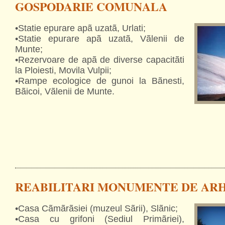
GOSPODARIE COMUNALA
•Statie epurare apã uzatã, Urlati;
•Statie epurare apã uzatã, Vãlenii de
Munte;
•Rezervoare de apã de diverse capacitãti
la Ploiesti, Movila Vulpii;
•Rampe ecologice de gunoi la Bãnesti,
Bãicoi, Vãlenii de Munte.
REABILITARI MONUMENTE DE AR
•Casa Cãmãrãsiei (muzeul Sãrii), Slãnic;
•Casa cu grifoni (Sediul Primãriei),