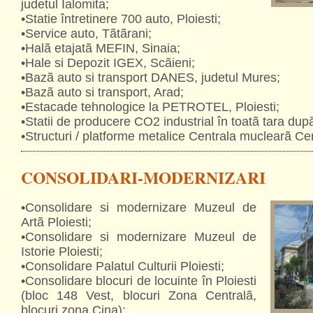
judetul Ialomita;
•Statie întretinere 700 auto, Ploiesti;
•Service auto, Tãtãrani;
•Halã etajatã MEFIN, Sinaia;
•Hale si Depozit IGEX, Scãieni;
•Bazã auto si transport DANES, judetul Mures;
•Bazã auto si transport, Arad;
•Estacade tehnologice la PETROTEL, Ploiesti;
•Statii de producere CO2 industrial în toatã tara dup
•Structuri / platforme metalice Centrala muclearã C
CONSOLIDARI-MODERNIZARI
•Consolidare si modernizare Muzeul de
Artã Ploiesti;
•Consolidare si modernizare Muzeul de
Istorie Ploiesti;
•Consolidare Palatul Culturii Ploiesti;
•Consolidare blocuri de locuinte în Ploiesti
(bloc 148 Vest, blocuri Zona Centralã,
blocuri zona Cina);