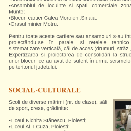
•Ansamblul de locuinte si spatii comerciale zon
Munte;
•Blocuri cartier Calea Moroieni,Sinaia;
•Orasul minier Motru.
Pentru toate aceste cartiere sau ansambluri s-au înt
proiectându-se în paralel si retelele tehnico-e
sistematizare verticalã, cãi de acces (drumuri, strãzi, 
Expertizarea si proiectarea de consolidãri la struc
unor blocuri ce au avut de suferit în urma seismelo
pe teritoriul judetului.
SOCIAL-CULTURALE
Scoli de diverse mãrimi (nr. de clase), sãli
de sport, crese, grãdinite:
•Liceul Nichita Stãnescu, Ploiesti;
•Liceul Al. I.Cuza, Ploiesti;