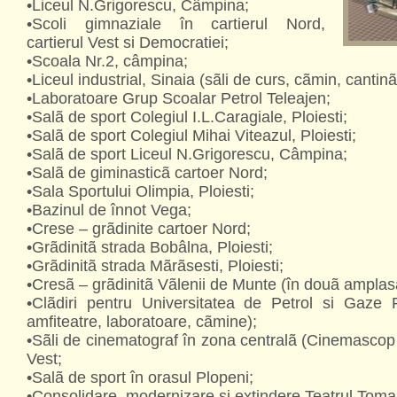
•Liceul N.Grigorescu, Câmpina;
•Scoli gimnaziale în cartierul Nord,
cartierul Vest si Democratiei;
•Scoala Nr.2, câmpina;
•Liceul industrial, Sinaia (sãli de curs, cãmin, cantinã
•Laboratoare Grup Scoalar Petrol Teleajen;
•Salã de sport Colegiul I.L.Caragiale, Ploiesti;
•Salã de sport Colegiul Mihai Viteazul, Ploiesti;
•Salã de sport Liceul N.Grigorescu, Câmpina;
•Salã de giminasticã cartoer Nord;
•Sala Sportului Olimpia, Ploiesti;
•Bazinul de înnot Vega;
•Crese – grãdinite cartoer Nord;
•Grãdinitã strada Bobâlna, Ploiesti;
•Grãdinitã strada Mãrãsesti, Ploiesti;
•Cresã – grãdinitã Vãlenii de Munte (în douã ampla
•Clãdiri pentru Universitatea de Petrol si Gaze P
amfiteatre, laboratoare, cãmine);
•Sãli de cinematograf în zona centralã (Cinemascop Pl
Vest;
•Salã de sport în orasul Plopeni;
•Consolidare, modernizare si extindere Teatrul Toma 