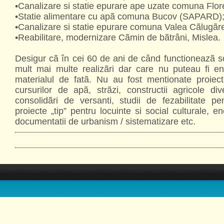
•Canalizare si statie epurare ape uzate comuna Flo
•Statie alimentare cu apã comuna Bucov (SAPARD)
•Canalizare si statie epurare comuna Valea Cãlug
•Reabilitare, modernizare Cãmin de bãtrâni, Mislea.
Desigur cã în cei 60 de ani de când functioneazã s
mult mai multe realizãri dar care nu puteau fi e
materialul de fatã. Nu au fost mentionate proiect
cursurilor de apã, strãzi, constructii agricole div
consolidãri de versanti, studii de fezabilitate pent
proiecte „tip” pentru locuinte si social culturale, e
documentatii de urbanism / sistematizare etc.